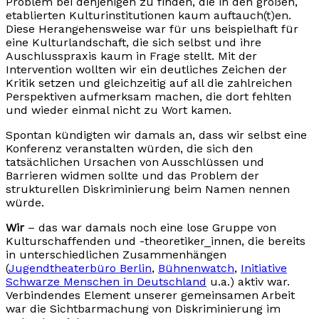
Problem bei denjenigen zu finden, die in den großen,
etablierten Kulturinstitutionen kaum auftauch(t)en.
Diese Herangehensweise war für uns beispielhaft für
eine Kulturlandschaft, die sich selbst und ihre
Auschlusspraxis kaum in Frage stellt. Mit der
Intervention wollten wir ein deutliches Zeichen der
Kritik setzen und gleichzeitig auf all die zahlreichen
Perspektiven aufmerksam machen, die dort fehlten
und wieder einmal nicht zu Wort kamen.
Spontan kündigten wir damals an, dass wir selbst eine
Konferenz veranstalten würden, die sich den
tatsächlichen Ursachen von Ausschlüssen und
Barrieren widmen sollte und das Problem der
strukturellen Diskriminierung beim Namen nennen
würde.
Wir
– das war damals noch eine lose Gruppe von
Kulturschaffenden und -theoretiker_innen, die bereits
in unterschiedlichen Zusammenhängen
(
Jugendtheaterbüro Berlin
,
Bühnenwatch
,
Initiative
Schwarze Menschen in Deutschland
u.a.) aktiv war.
Verbindendes Element unserer gemeinsamen Arbeit
war die Sichtbarmachung von Diskriminierung im